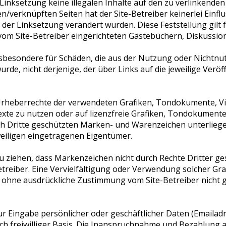
 Linksetzung keine illegalen Inhalte auf den zu verlinkende
n/verknüpften Seiten hat der Site-Betreiber keinerlei Einflu
ch der Linksetzung verändert wurden. Diese Feststellung gilt
vom Site-Betreiber eingerichteten Gästebüchern, Diskussion
d insbesondere für Schäden, die aus der Nutzung oder Nicht
urde, nicht derjenige, der über Links auf die jeweilige Veröff
die Urheberrechte der verwendeten Grafiken, Tondokumente, 
xte zu nutzen oder auf lizenzfreie Grafiken, Tondokumente
ch Dritte geschützten Marken- und Warenzeichen unterlieg
weiligen eingetragenen Eigentümer.
 ziehen, dass Markenzeichen nicht durch Rechte Dritter gesc
e- Betreiber. Eine Vervielfältigung oder Verwendung solcher
 ohne ausdrückliche Zustimmung vom Site-Betreiber nicht g
r Eingabe persönlicher oder geschäftlicher Daten (Emailadr
ch freiwilliger Basis. Die Inanspruchnahme und Bezahlung a