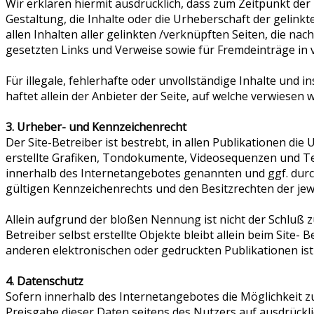
Wir erklären hiermit ausdrücklich, dass zum Zeitpunkt der
Gestaltung, die Inhalte oder die Urheberschaft der gelinkte
allen Inhalten aller gelinkten /verknüpften Seiten, die na
gesetzten Links und Verweise sowie für Fremdeinträge in 
Für illegale, fehlerhafte oder unvollständige Inhalte un
haftet allein der Anbieter der Seite, auf welche verwiesen w
3. Urheber- und Kennzeichenrecht
Der Site-Betreiber ist bestrebt, in allen Publikationen 
erstellte Grafiken, Tondokumente, Videosequenzen und Te
innerhalb des Internetangebotes genannten und ggf. dur
gültigen Kennzeichenrechts und den Besitzrechten der je
Allein aufgrund der bloßen Nennung ist nicht der Schluß zu
Betreiber selbst erstellte Objekte bleibt allein beim Sit
anderen elektronischen oder gedruckten Publikationen ist
4. Datenschutz
Sofern innerhalb des Internetangebotes die Möglichkeit zu
Preisgabe dieser Daten seitens des Nutzers auf ausdrückli